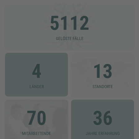
5112
GELÖSTE FÄLLE
4
13
LÄNDER
STANDORTE
70
36
MITARBEITENDE
JAHRE ERFAHRUNG