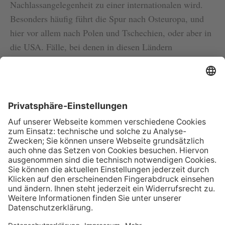
Nachlassangelegenheit zu einer internationalen wird.
Besonders häufig führt die Spur nach Osteuropa, und
hier vor allem nach Polen und Tschechien, oder aber in
die USA. Fälle, bei denen in diesen Ländern
recherchiert werden muss, lösen wir mit Hilfe unserer
Tochterfirmen im eigenen Unternehmensverbund.
Zudem verfügen wir für internationale Ermittlungen
über ein globales Korrespondenz-Netzwerk. Diese
Umstände ermöglichen es uns, kostensparend und ohne
Zeitverlust vor Ort zu recherchieren und weltweit
Dokumente zu beschaffen.