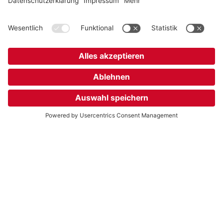
Die GEN in den Medien
BBC
Bericht der BBC über einen erfolgreich gelösten,
besonders komplexen Erbfall, der nicht nur umfangreiche
genealogische Recherchen, sondern auch
grenzüberschreitende Zusammenarbeit mit spezialisierten
Partnern erforderte. Geleitet wurden die Recherchen von
Benjamin Ratz, Genealoge bei unserer polnischen
Tochterfirma GEN Sp. z o. o. (Englisch)
Artikel ansehen
Stuttgarter Zeitung